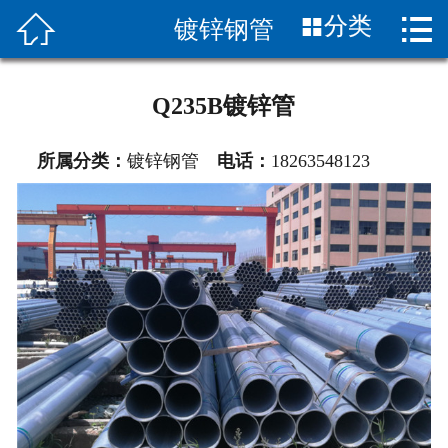


分类
镀锌钢管
首页

关于我们
Q235B镀锌管
产品展示
所属分类：
镀锌钢管
电话：
18263548123
公司图片
产品知识
工程案例
联系我们