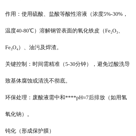
作用：使用硫酸、盐酸等酸性溶液（浓度5%-30%，
温度40-80℃）溶解钢管表面的氧化铁皮（Fe₂O₃、
Fe₃O₄）、油污及焊渣。
关键控制：时间需精准（5-30分钟），避免过酸洗导
致基体腐蚀或清洗不彻底。
环保处理：废酸液需中和****pH≈7后排放（如用氢
氧化钠）。
钝化（形成保护膜）