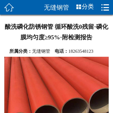


分类
无缝钢管
首页

关于我们
酸洗磷化防锈钢管 循环酸洗0残留·磷化
产品展示
膜均匀度≥95%·附检测报告
公司图片
所属分类：
无缝钢管
电话：
18263548123
产品知识
工程案例
联系我们