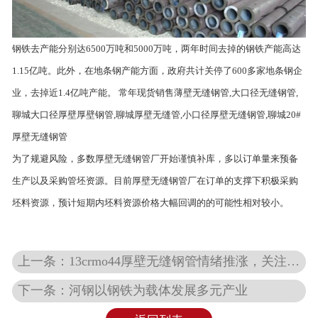
钢铁去产能分别达6500万吨和5000万吨，两年时间去掉的钢铁产能高达
1.15亿吨。此外，在地条钢产能方面，政府共计关停了600多家地条钢企
业，去掉近1.4亿吨产能。 常年现货销售薄壁无缝钢管,大口径无缝钢管,
聊城大口径厚壁
厚壁钢管
,聊城厚壁无缝管,小口径
厚壁无缝钢管
,聊城20#
厚壁无缝钢管
为了规避风险，多数
厚壁无缝钢管
厂开始谨慎补库，多以订单量来预备
生产以及采购管坯资源。目前
厚壁无缝钢管
厂在订单的支撑下积极采购
坯料资源，预计短期内坯料资源价格大幅回调的的可能性相对较小。
上一条：13crmo44厚壁无缝钢管情绪推涨，关注销量
下一条：河钢以钢铁为载体发展多元产业