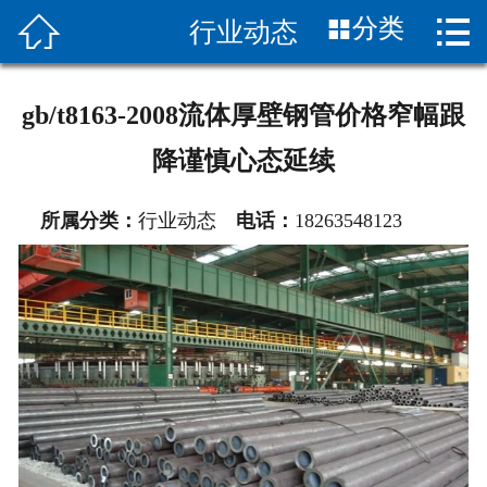


分类
行业动态
首页

关于我们
gb/t8163-2008流体厚壁钢管价格窄幅跟
产品展示
降谨慎心态延续
公司图片
所属分类：
行业动态
电话：
18263548123
产品知识
工程案例
联系我们